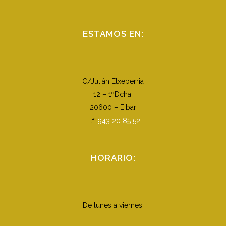
ESTAMOS EN:
C/Julián Etxeberria
12 – 1ºDcha.
20600 – Eibar
Tlf:
943 20 85 52
HORARIO:
De lunes a viernes: